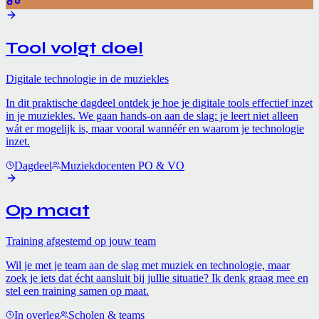
Tool volgt doel
Digitale technologie in de muziekles
In dit praktische dagdeel ontdek je hoe je digitale tools effectief inzet
in je muziekles. We gaan hands-on aan de slag: je leert niet alleen
wát er mogelijk is, maar vooral wannéér en waarom je technologie
inzet.
Dagdeel
Muziekdocenten PO & VO
Op maat
Training afgestemd op jouw team
Wil je met je team aan de slag met muziek en technologie, maar
zoek je iets dat écht aansluit bij jullie situatie? Ik denk graag mee en
stel een training samen op maat.
In overleg
Scholen & teams