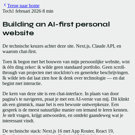
Terug naar home
Tech
1 februari 2026
·
8 min
Building an AI-first personal
website
De technische keuzes achter deze site. Next.js, Claude API, en
waarom chat-first.
Toen ik begon met het bouwen van mijn persoonlijke website, wist
ik één ding zeker: ik wilde geen standaard portfolio. Geen scroll-
through van projecten met stockfoto's en generieke beschrijvingen.
Ik wilde iets dat laat zien hoe ik denk over technologie — en dat
begint met interactie.
De kern van deze site is een chat-interface. In plaats van door
pagina's te navigeren, praat je met een AI-versie van mij. Dit klinkt
als een gimmick, maar het is een bewuste ontwerpkeuze. Een
gesprek is de meest natuurlijke manier om iemand te leren kennen.
Je stelt vragen, krijgt antwoorden, en ontdekt gaandeweg wat je
interessant vindt.
De technische stack: Next.js 16 met App Router, React 19,