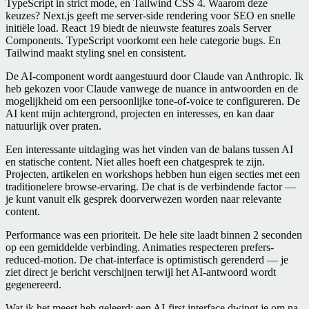
TypeScript in strict mode, en Tailwind CSS 4. Waarom deze
keuzes? Next.js geeft me server-side rendering voor SEO en snelle
initiële load. React 19 biedt de nieuwste features zoals Server
Components. TypeScript voorkomt een hele categorie bugs. En
Tailwind maakt styling snel en consistent.
De AI-component wordt aangestuurd door Claude van Anthropic. Ik
heb gekozen voor Claude vanwege de nuance in antwoorden en de
mogelijkheid om een persoonlijke tone-of-voice te configureren. De
AI kent mijn achtergrond, projecten en interesses, en kan daar
natuurlijk over praten.
Een interessante uitdaging was het vinden van de balans tussen AI
en statische content. Niet alles hoeft een chatgesprek te zijn.
Projecten, artikelen en workshops hebben hun eigen secties met een
traditionelere browse-ervaring. De chat is de verbindende factor —
je kunt vanuit elk gesprek doorverwezen worden naar relevante
content.
Performance was een prioriteit. De hele site laadt binnen 2 seconden
op een gemiddelde verbinding. Animaties respecteren prefers-
reduced-motion. De chat-interface is optimistisch gerenderd — je
ziet direct je bericht verschijnen terwijl het AI-antwoord wordt
gegenereerd.
Wat ik het meest heb geleerd: een AI-first interface dwingt je om na